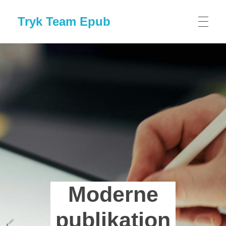
Tryk Team Epub
HJEM
TRYK & DESIGN
E-PUBLIKATIONER
KONTAKT
Moderne
publikation